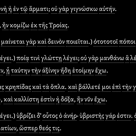
υνὴ
ἡ
ἐν
τῷ
ἅρματι
;
οὐ
γὰρ
γιγνώσκω
αὐτήν
.
,
ἣν
κομίζω
ἐκ
τῆς
Τροίας
.
.
μαίνεται
γὰρ
καὶ
δεινὸν
ποιεῖται
.)
ότοτοτοῖ
πόποι
έγει
.)
ποίᾳ
τινὶ
γλώττῃ
λέγει
;
οὐ
γὰρ
μανθάνω
ἃ
λ
ν
,
ᾗ
ταύτην
τὴν
ἀξίνην
ἤδη
ἑτοίμην
ἔχω
.
ὰς
κρηπίδας
καὶ
τὰ
ὅπλα
.
καὶ
βάλλετέ
μοι
ἐπὶ
τὴν
ώ
,
καὶ
καλλίστη
ἐστὶν
ἡ
δόξα
,
ἣν
νῦν
ἔχω
.
έγει
.)
ὑβρίζει
δ
’
οὗτος
ὁ
ἀνήρ
·
ὑβριστὴς
γάρ
ἐστιν
.
ματίων
,
ὥσπερ
θεός
τις
.