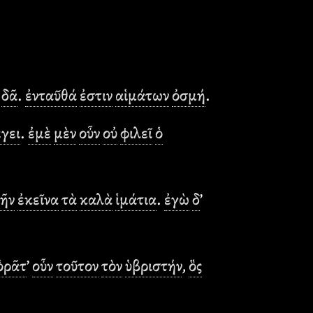
δᾶ
.
ἐνταῦθά
ἐστιν
αἱμάτων
ὀσμή
.
έγει
.
ἐμὲ
μὲν
οὖν
οὐ
φιλεῖ
ὁ
γῆν
ἐκεῖνα
τὰ
καλὰ
ἱμάτια
.
ἐγὼ
δ
’
ὁρᾶτ
’
οὖν
τοῦτον
τὸν
ὑβριστήν
,
ὃς