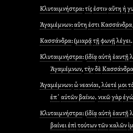
Κλυταιμνήστρα
:
τίς
ἐστιν
αὕτη
ἡ
γ
Ἀγαμέμνων
:
αὕτη
ἐστι
Κασσάνδρα
Κασσάνδρα
: (
μιαρᾷ
τῇ
φωνῇ
λέγει
Κλυταιμνήστρα
: (
ἰδίᾳ
αὐτὴ
ἑαυτῇ
λ
Ἀγαμέμνων
,
τὴν
δὲ
Κασσάνδρα
Ἀγαμέμνων
:
ὦ
νεανίαι
,
λύετέ
μοι
τ
ἐπ᾿
αὐτῶν
βαίνω
.
νικῶ
γὰρ
ἐγ
Κλυταιμνήστρα
: (
ἰδίᾳ
αὐτὴ
ἑαυτῇ
λ
βαίνει
ἐπὶ
τούτων
τῶν
καλῶν
ἱ