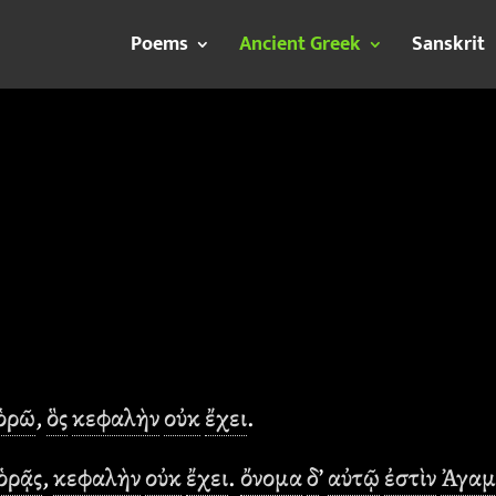
Poems
Ancient Greek
Sanskrit
ὁρῶ
,
ὃς
κεφαλὴν
οὐκ
ἔχει
.
ὁρᾷς
,
κεφαλὴν
οὐκ
ἔχει
.
ὄνομα
δ
’
αὐτῷ
ἐστὶν
Ἀγαμ